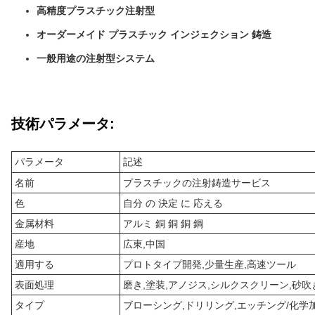
高精度プラスチック注射型
オーダーメイド プラスチック インジェクション 鋳造
一般用途の注射型システム
技術パラメータ:
パラメータ
記述
名前
プラスチックの注射鋳造サービス
色
自分 の 決定 に 応える
金属材料
アルミ 銅 銅 銅 鋼
産地
広東,中国
適用する
プロトタイプ開発,少量生産,高速ツール
表面処理
磨き,塗装,アノジス,シルクスクリーン,砂吹
タイプ
ブローシング,ドリリング,エッチング/化学