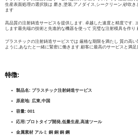
生産表面処理の選択肢は 磨き,塗装,アノダイス,シークリーン,砂
ます
高品質の注射鋳造サービスを提供します. 卓越した速度と精度です.
します最先端の技術と先進的な機器を使って 完璧な注射模具を作り
プラスチックの注射鋳造サービスでは 厳格な期限を満たし 質の高
ように,あなたと一緒に緊密に働きます.顧客に最高のサービスと満足
特徴:
製品名: プラスチック注射鋳造サービス
原産地: 広東,中国
容量: 001
応用:プロトタイプ開発,低量生産,高速ツール
金属素材 アルミ 銅 銅 銅 鋼