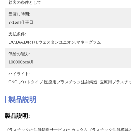
顧客の条件として
受渡し時間:
7-15の仕事日
支払条件:
L/C,D/A,D/P,T/T,ウェスタンユニオン,マネーグラム
供給の能力:
100000pcs/月
ハイライト:
CNC プロトタイプ 医療用プラスチック注射鋳造
, 
医療用プラスチ
製品説明
製品説明:
プラスチックの注射鋳造サービスは,カスタムプラスチック注射模具