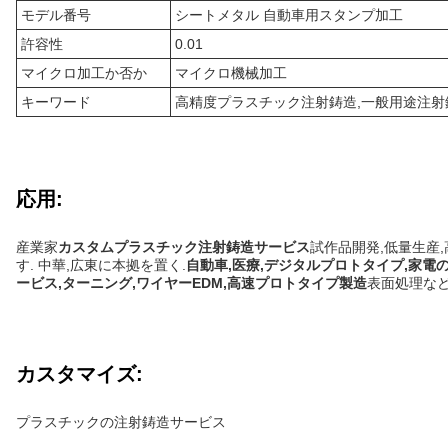
モデル番号
シートメタル 自動車用スタンプ加工
許容性
0.01
マイクロ加工か否か
マイクロ機械加工
キーワード
高精度プラスチック注射鋳造,一般用途注射
応用:
産業家
カスタムプラスチック注射鋳造サービス
試作品開発,低量生産
す. 中華,広東に本拠を置く.
自動車,医療,デジタルプロトタイプ,家電
ービス,ターニング,ワイヤーEDM,高速プロトタイプ製造
表面処理な
カスタマイズ:
プラスチックの注射鋳造サービス