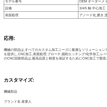
モデル番号
OEM オーダーメ
設備
3/4/5 軸 中心加工
表面処理
アノード化,磨き,
応用:
機械の部品は,すべてのカスタム加工ニーズに最適なソリューションで
を提供し,CNC加工,表面処理,ブローチ,掘削エッチング/化学加工,
のCNC回路部品は,最高品質と精度を保証するためにCNC加工で製造
カスタマイズ:
機械部品
ブランド名:産業人