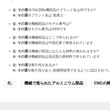
Q: その通り
CNC回転機部品のブランド名は何ですか?
A: その通り
ブランド名は"産業人"
Q: その通り
機械部品のモデル番号は?
A: その通り
モデル番号はOEMです
Q: その通り
機械部品はどこで作られるの?
A: その通り
機械部品は中国広東で製造されています.
Q: その通り
機械の部品にはどんな材料が使われますか?
A: その通り
機械部品は高品質の原材料で作られています
Q: その通り
耐久性があるか?
A: その通り
耐久性があり,長期間使用できるように設計されてい
札:
機械で造られたアルミニウム部品
CNCの