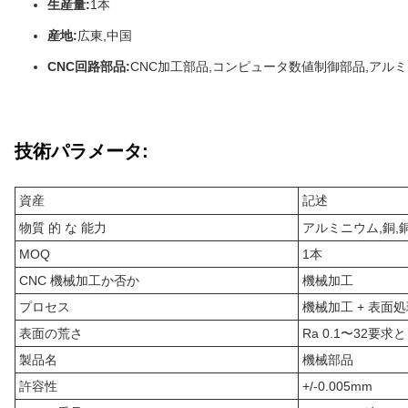
生産量:
1本
産地:
広東,中国
CNC回路部品:
CNC加工部品,コンピュータ数値制御部品,アル
技術パラメータ:
資産
記述
物質 的 な 能力
アルミニウム,銅,
MOQ
1本
CNC 機械加工か否か
機械加工
プロセス
機械加工 + 表面
表面の荒さ
Ra 0.1〜32要求
製品名
機械部品
許容性
+/-0.005mm