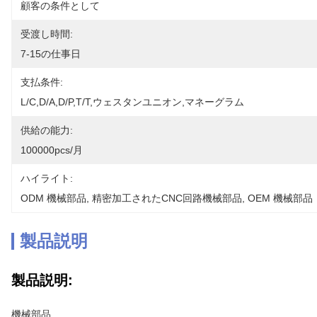
顧客の条件として
受渡し時間:
7-15の仕事日
支払条件:
L/C,D/A,D/P,T/T,ウェスタンユニオン,マネーグラム
供給の能力:
100000pcs/月
ハイライト:
ODM 機械部品
, 
精密加工されたCNC回路機械部品
, 
OEM 機械部品
製品説明
製品説明:
機械部品