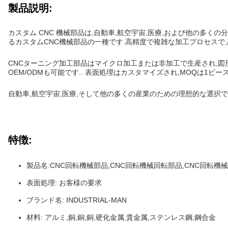
製品説明:
カスタム CNC 機械部品は,自動車,航空宇宙,医療,および他の多
るカスタムCNC機械部品の一種です.高精度で複雑な加工プロセスで
CNCターニング加工部品はマイクロ加工または非加工で生産され,図形はS
OEM/ODMも可能です.. 表面処理はカスタマイズされ,MOQは1ピ
自動車,航空宇宙,医療,そして他の多くの産業のための理想的な選択で
特徴:
製品名:CNC回転機械部品,CNC回転機械回転部品,CNC回転機
表面処理: お客様の要求
ブランド名: INDUSTRIAL-MAN
材料: アルミ,銅,銅,銅,硬化金属,貴金属,ステンレス鋼,鋼合金