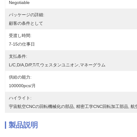
Negotiable
パッケージの詳細:
顧客の条件として
受渡し時間:
7-15の仕事日
支払条件:
L/C,D/A,D/P,T/T,ウェスタンユニオン,マネーグラム
供給の能力:
100000pcs/月
ハイライト:
宇宙航空CNCの回転機械化の部品
, 
精密工学CNC回転加工部品
, 
航
製品説明